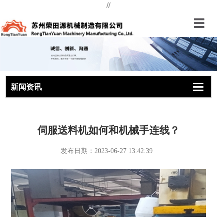
//
切
换
导
航
新闻资讯
切
切
切
换
换
换
导
导
导
航
航
航
伺服送料机如何和机械手连线？
发布日期：2023-06-27 13:42:39