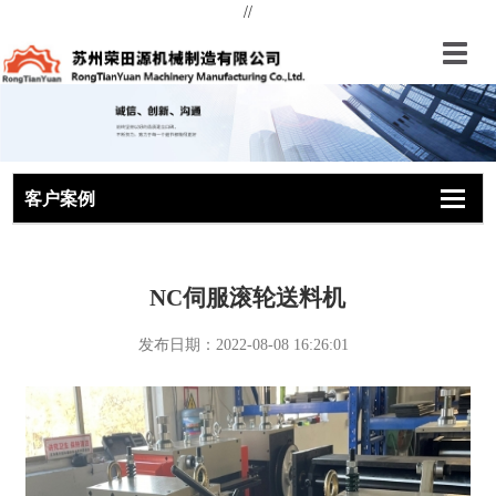
//
切
换
导
航
客户案例
切
切
切
换
换
换
导
导
导
航
航
航
NC伺服滚轮送料机
发布日期：2022-08-08 16:26:01